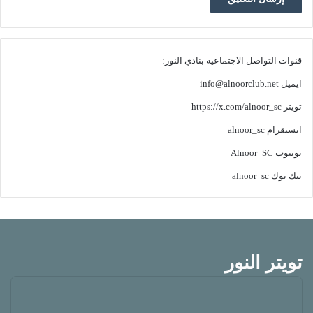
قنوات التواصل الاجتماعية بنادي النور:
ايميل
info@alnoorclub.net
تويتر
https://x.com/alnoor_sc
انستقرام
alnoor_sc
يوتيوب
Alnoor_SC
تيك توك
alnoor_sc
تويتر النور