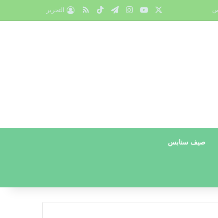
X
يوتيوب
انستقرام
تيلقرام
‫TikTok
ملخص الموقع RSS
س
التحرير
صيف سنابس