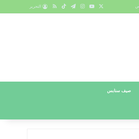
X
يوتيوب
انستقرام
تيلقرام
‫TikTok
ملخص الموقع RSS
س
التحرير
صيف سنابس