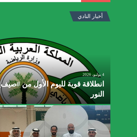
أخبار النادي
4 يوليو، 2026
انطلاقة قوية لليوم الأول من #صي
 النور
النور