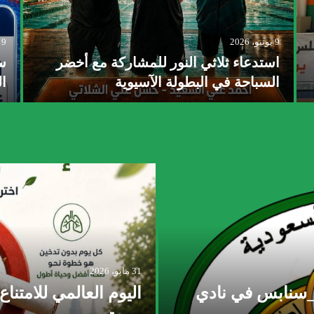
9 يونيو، 2026
9 يونيو، 2026
استدعاء ثلاثي النور للمشاركة مع أخضر
سب
السباحة في البطولة الآسيوية
ال
31 مايو، 2026
ف_سنابس في نادي
اليوم العالمي للامتنا