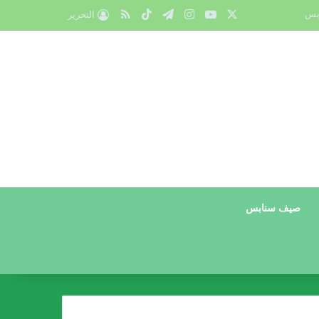
X
يوتيوب
انستقرام
تيلقرام
‫TikTok
ملخص الموقع RSS
بس
التحرير
صيف سنابس