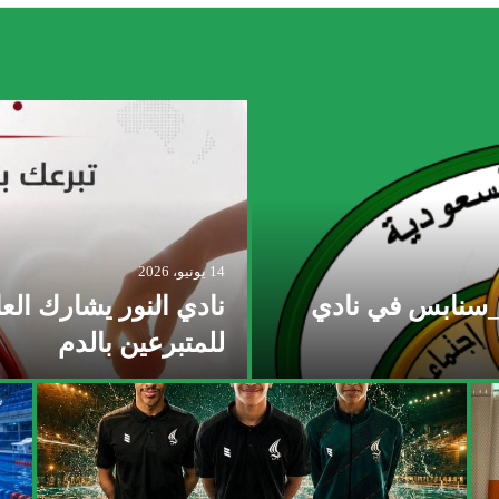
14 يونيو، 2026
ف_سنابس في نادي
نادي النور يشارك العال
للمتبرعين بالدم