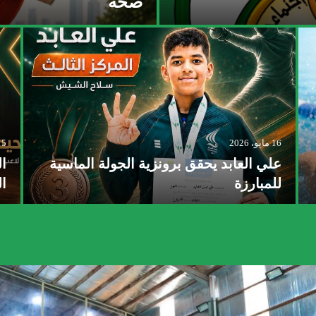
صحة
16 مايو، 2026
15 مايو، 
علي العابد يحقق برونزية الجولة الماسية
ال
للمبارزة
ا