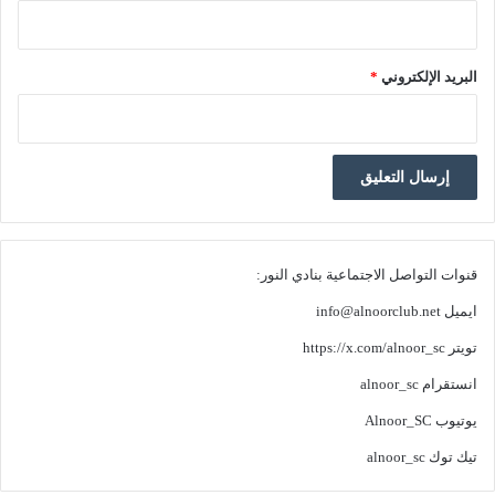
البريد الإلكتروني
*
قنوات التواصل الاجتماعية بنادي النور:
ايميل
info@alnoorclub.net
تويتر
https://x.com/alnoor_sc
انستقرام
alnoor_sc
يوتيوب
Alnoor_SC
تيك توك
alnoor_sc