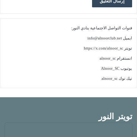
قنوات التواصل الاجتماعية بنادي النور:
ايميل
info@alnoorclub.net
تويتر
https://x.com/alnoor_sc
انستقرام
alnoor_sc
يوتيوب
Alnoor_SC
تيك توك
alnoor_sc
تويتر النور