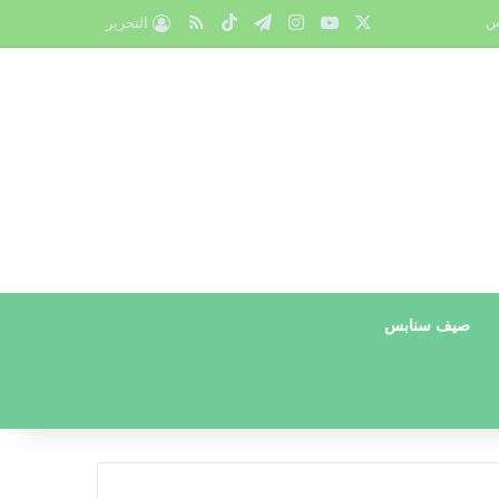
X
يوتيوب
انستقرام
تيلقرام
‫TikTok
ملخص الموقع RSS
س
التحرير
صيف سنابس