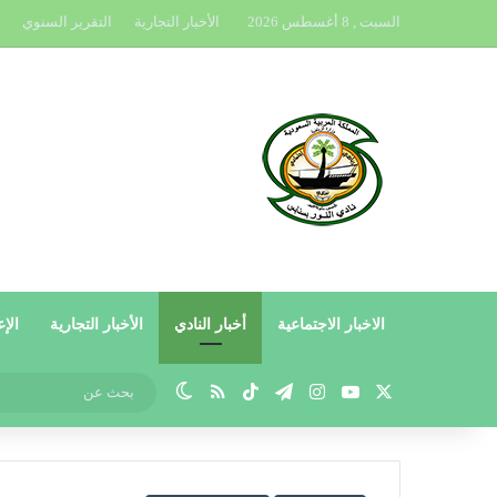
السبت , 8 أغسطس 2026
الأخبار التجارية
التقرير السنوي
الاخبار الاجتماعية
أخبار النادي
الأخبار التجارية
الإع
X
يوتيوب
انستقرام
تيلقرام
‫TikTok
ملخص الموقع RSS
الوضع المظلم