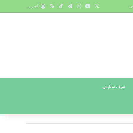
X
يوتيوب
انستقرام
تيلقرام
‫TikTok
ملخص الموقع RSS
س
التحرير
صيف سنابس