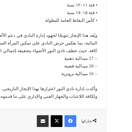
• فئة ١١–١٢ سنة
• فئة ١٥–١٧ سنة
• كأس النقاط العامة للبطولة
ويُعد هذا الإنجاز تتويجًا لجهود إدارة النادي في دعم ا
المائية، بما يعكس حرص النادي على تمكين المرأة الس
كافة. حيث خطف نادي النور الأضواء بتحقيقه إجمالي 63 ميدالية في مختلف السباقات:
– 27 ميدالية ذهبية
– 20 ميدالية فضية
– 16 ميدالية برونزية
وأكدت إدارة نادي النور اعتزازها بهذا الإنجاز التاريخ
ولكافة اللاعبات والجهاز الفني والإداري على ما قدموه
فيسبوك
X
مشاركة عبر البريد
شاركها