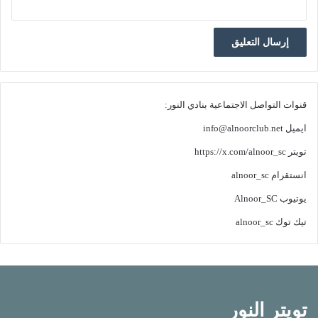
قنوات التواصل الاجتماعية بنادي النور:
ايميل
info@alnoorclub.net
تويتر
https://x.com/alnoor_sc
انستقرام
alnoor_sc
يوتيوب
Alnoor_SC
تيك توك
alnoor_sc
تويتر النور