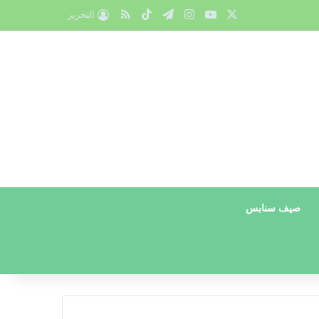
X
يوتيوب
انستقرام
تيلقرام
‫TikTok
ملخص الموقع RSS
التحرير
صيف سنابس