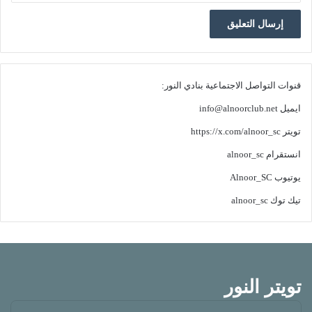
قنوات التواصل الاجتماعية بنادي النور:
ايميل
info@alnoorclub.net
تويتر
https://x.com/alnoor_sc
انستقرام
alnoor_sc
يوتيوب
Alnoor_SC
تيك توك
alnoor_sc
تويتر النور