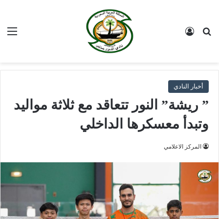
بحث عن
تسجيل الدخول
الق
أخبار النادي
” ريشة” النور تتعاقد مع ثلاثة مواليد
وتبدأ معسكرها الداخلي
المركز الاعلامي