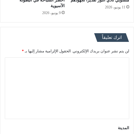
منسوبي نادي النور تقديرًا لجهودهم
أخضر السباحة في البطولة
الآسيوية
11 يونيو، 2026
9 يونيو، 2026
اترك تعليقاً
لن يتم نشر عنوان بريدك الإلكتروني.
الحقول الإلزامية مشار إليها بـ
*
ا
ل
ت
ع
ل
ي
ق
*
المدينة