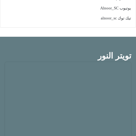
يوتيوب
Alnoor_SC
تيك توك
alnoor_sc
تويتر النور