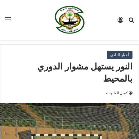
بحث عن
تسجيل الدخول
الق
أخبار النادي
النور يستهل مشوار الدوري
بالمحيط
كميل العليوات