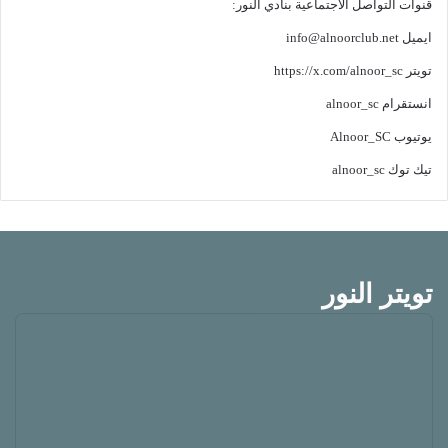
قنوات التواصل الاجتماعية بنادي النور:
ايميل
info@alnoorclub.net
تويتر
https://x.com/alnoor_sc
انستقرام
alnoor_sc
يوتيوب
Alnoor_SC
تيك توك
alnoor_sc
تويتر النور