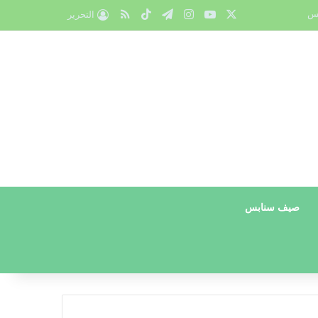
X
يوتيوب
انستقرام
تيلقرام
‫TikTok
ملخص الموقع RSS
س
التحرير
صيف سنابس