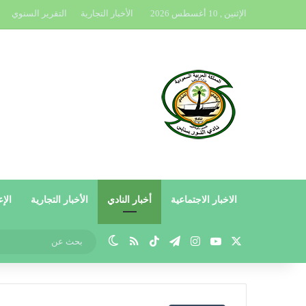
الإثنين , 10 أغسطس 2026
الأخبار التجارية
التقرير السنوي
الاخبار الاجتماعية
أخبار النادي
الأخبار التجارية
الإع
X
يوتيوب
انستقرام
تيلقرام
‫TikTok
ملخص الموقع RSS
الوضع المظلم