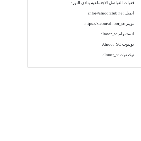
قنوات التواصل الاجتماعية بنادي النور:
ايميل
info@alnoorclub.net
تويتر
https://x.com/alnoor_sc
انستقرام
alnoor_sc
يوتيوب
Alnoor_SC
تيك توك
alnoor_sc