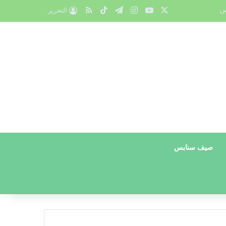
X
يوتيوب
انستقرام
تيلقرام
‫TikTok
ملخص الموقع RSS
س
التحرير
صيف سنابس