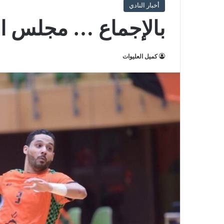
أخبار النادي
بالإجماع … مجلس ال
كميل العليوات