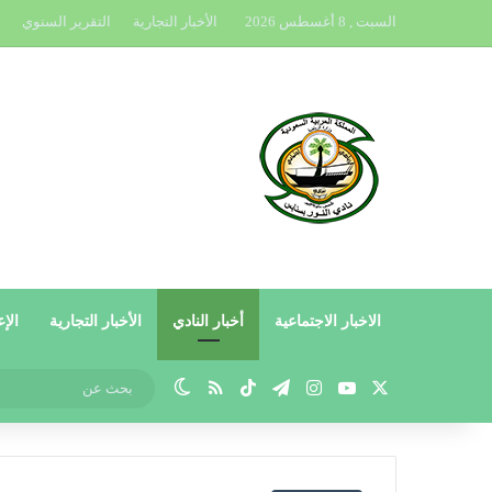
السبت , 8 أغسطس 2026
الأخبار التجارية
التقرير السنوي
الاخبار الاجتماعية
أخبار النادي
الأخبار التجارية
الإع
X
يوتيوب
انستقرام
تيلقرام
‫TikTok
ملخص الموقع RSS
الوضع المظلم