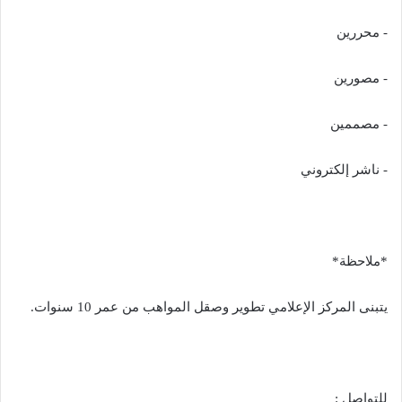
‏- محررين
‏- مصورين
‏- مصممين
‏- ناشر إلكتروني
*ملاحظة*
يتبنى المركز الإعلامي تطوير وصقل المواهب من عمر 10 سنوات.
‏للتواصل ‬⁩: