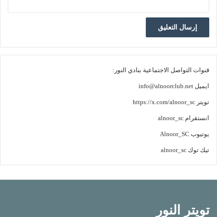
قنوات التواصل الاجتماعية بنادي النور:
ايميل
info@alnoorclub.net
تويتر
https://x.com/alnoor_sc
انستقرام
alnoor_sc
يوتيوب
Alnoor_SC
تيك توك
alnoor_sc
تويتر النور