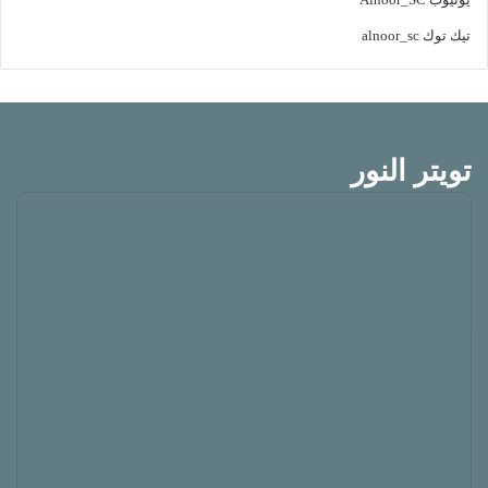
تيك توك
alnoor_sc
تويتر النور