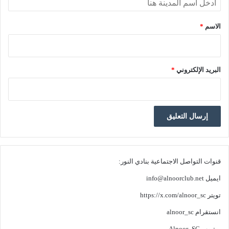
الاسم
*
البريد الإلكتروني
*
قنوات التواصل الاجتماعية بنادي النور:
ايميل
info@alnoorclub.net
تويتر
https://x.com/alnoor_sc
انستقرام
alnoor_sc
يوتيوب
Alnoor_SC