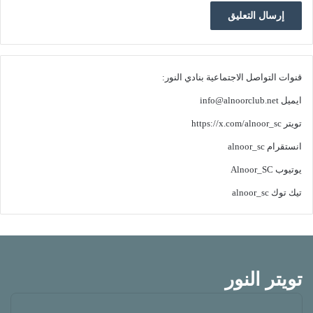
قنوات التواصل الاجتماعية بنادي النور:
ايميل
info@alnoorclub.net
تويتر
https://x.com/alnoor_sc
انستقرام
alnoor_sc
يوتيوب
Alnoor_SC
تيك توك
alnoor_sc
تويتر النور