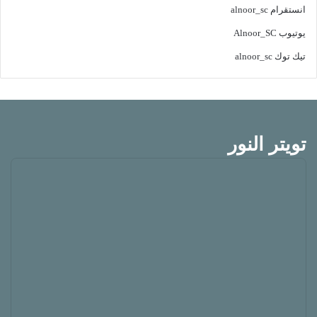
انستقرام
alnoor_sc
يوتيوب
Alnoor_SC
تيك توك
alnoor_sc
تويتر النور