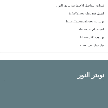
قنوات التواصل الاجتماعية بنادي النور:
ايميل
info@alnoorclub.net
تويتر
https://x.com/alnoor_sc
انستقرام
alnoor_sc
يوتيوب
Alnoor_SC
تيك توك
alnoor_sc
تويتر النور