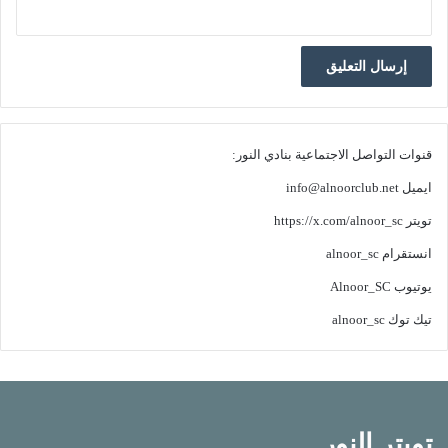
قنوات التواصل الاجتماعية بنادي النور:
ايميل
info@alnoorclub.net
تويتر
https://x.com/alnoor_sc
انستقرام
alnoor_sc
يوتيوب
Alnoor_SC
تيك توك
alnoor_sc
تويتر النور