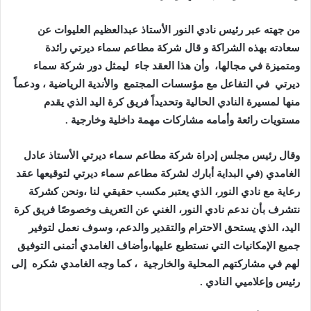
من جهته عبر رئيس نادي النور الأستاذ عبدالعظيم العليوات عن
سعادته بهذه الشراكة و قال شركة مطاعم سماء ديرتي رائدة
ومتميزة في مجالها، وأن هذا العقد جاء ليمثل دور شركة سماء
ديرتي في التفاعل مع مؤسسات المجتمع والأندية الرياضية ، ودعماً
منها لمسيرة النادي الحالية وتحديداً فريق كرة اليد الذي يقدم
مستويات رائعة وأمامه مشاركات مهمة داخلية وخارجية .
وقال رئيس مجلس إدراة شركة مطاعم سماء ديرتي الأستاذ عادل
الغامدي (في البداية أبارك لشركة مطاعم سماء ديرتي لتوقيعها عقد
رعاية مع نادي النور، الذي يعتبر مكسب حقيقي لنا ،
ونحن كشركة
نتشرف بأن ندعم نادي النور، الغني عن التعريف وخصوصًا فريق كرة
اليد، الذي
يستحق الاحترام والتقدير والدعم، وسوف نعمل لتوفير
جميع الإمكانيات التي نستطيع عليها،وأضاف الغامدي أتمنى التوفيق
لهم في مشاركتهم المحلية والخارجية ، كما وجه الغامدي شكره إلى
رئيس وإعلاميي النادي .