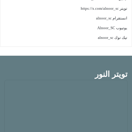
تويتر
https://x.com/alnoor_sc
انستقرام
alnoor_sc
يوتيوب
Alnoor_SC
تيك توك
alnoor_sc
تويتر النور