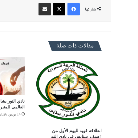
فيسبوك
X
مشاركة عبر البريد
شاركها
مقالات ذات صلة
نادي النور يشار
العالمي للمتبر
14 يونيو، 2026
انطلاقة قوية لليوم الأول من
#صيف_سنابس في نادي النور