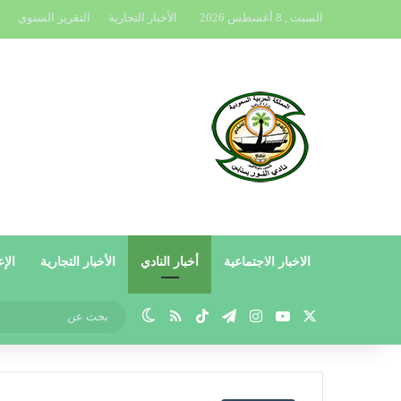
السبت , 8 أغسطس 2026
الأخبار التجارية
التقرير السنوي
الاخبار الاجتماعية
أخبار النادي
الأخبار التجارية
الإع
X
يوتيوب
انستقرام
تيلقرام
‫TikTok
ملخص الموقع RSS
الوضع المظلم