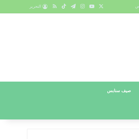
X
يوتيوب
انستقرام
تيلقرام
‫TikTok
ملخص الموقع RSS
س
التحرير
صيف سنابس