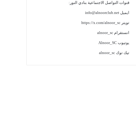
قنوات التواصل الاجتماعية بنادي النور:
ايميل
info@alnoorclub.net
تويتر
https://x.com/alnoor_sc
انستقرام
alnoor_sc
يوتيوب
Alnoor_SC
تيك توك
alnoor_sc