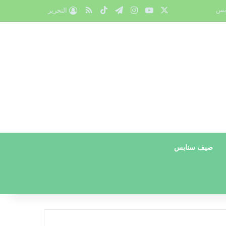
X
يوتيوب
انستقرام
تيلقرام
‫TikTok
ملخص الموقع RSS
بس
التحرير
صيف سنابس