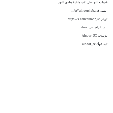
قنوات التواصل الاجتماعية بنادي النور:
ايميل
info@alnoorclub.net
تويتر
https://x.com/alnoor_sc
انستقرام
alnoor_sc
يوتيوب
Alnoor_SC
تيك توك
alnoor_sc