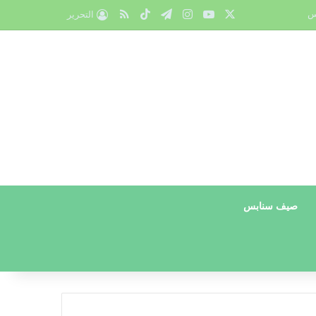
X
يوتيوب
انستقرام
تيلقرام
‫TikTok
ملخص الموقع RSS
س
التحرير
صيف سنابس