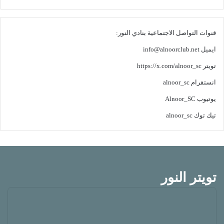
قنوات التواصل الاجتماعية بنادي النور:
ايميل
info@alnoorclub.net
تويتر
https://x.com/alnoor_sc
انستقرام
alnoor_sc
يوتيوب
Alnoor_SC
تيك توك
alnoor_sc
تويتر النور