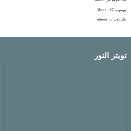
يوتيوب
Alnoor_SC
تيك توك
alnoor_sc
تويتر النور