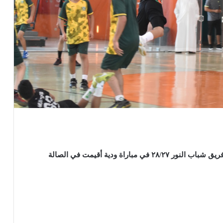
في لقاء ودي تغلب فريق شباب الخليج لكرة اليد على فريق شباب النور ٢٨/٢٧ في مباراة ودية أقيمت في الصالة