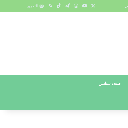
X
يوتيوب
انستقرام
تيلقرام
‫TikTok
ملخص الموقع RSS
س
التحرير
صيف سنابس