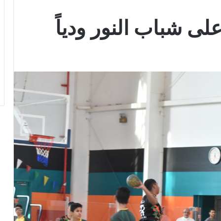
لى شباب النور ودياً