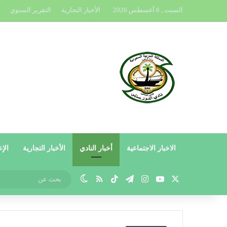
السبت , 8 أغسطس 2026
الأخبار التجارية
التقرير السنوي
الاخبار الاجتماعية
أخبار النادي
الأخبار التجارية
الإع
X
يوتيوب
انستقرام
تيلقرام
‫TikTok
ملخص الموقع RSS
الوضع المظلم