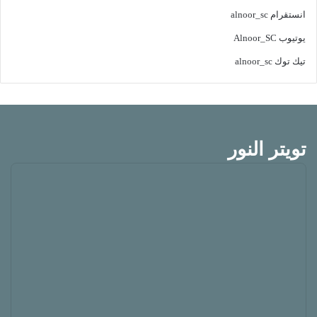
انستقرام
alnoor_sc
يوتيوب
Alnoor_SC
تيك توك
alnoor_sc
تويتر النور