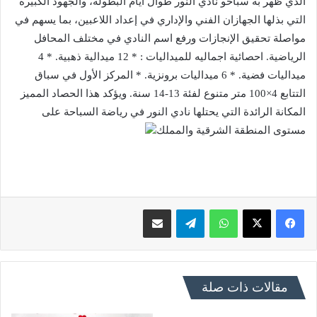
الذي ظهر به سباحو نادي النور طوال أيام البطولة، والجهود الكبيرة
التي بذلها الجهازان الفني والإداري في إعداد اللاعبين، بما يسهم في
مواصلة تحقيق الإنجازات ورفع اسم النادي في مختلف المحافل
الرياضية. احصائية اجماليه للميداليات : * 12 ميدالية ذهبية. * 4
ميداليات فضية. * 6 ميداليات برونزية. * المركز الأول في سباق
التتابع 4×100 متر متنوع لفئة 13-14 سنة. ويؤكد هذا الحصاد المميز
المكانة الرائدة التي يحتلها نادي النور في رياضة السباحة على
مستوى المنطقة الشرقية والمملك
فيسبوك
X
واتساب
تيلقرام
مشاركة عبر البريد
مقالات ذات صلة