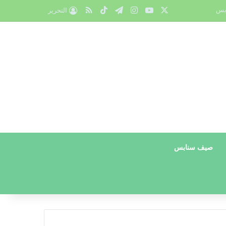
X
يوتيوب
انستقرام
تيلقرام
‫TikTok
ملخص الموقع RSS
بس
التحرير
صيف سنابس