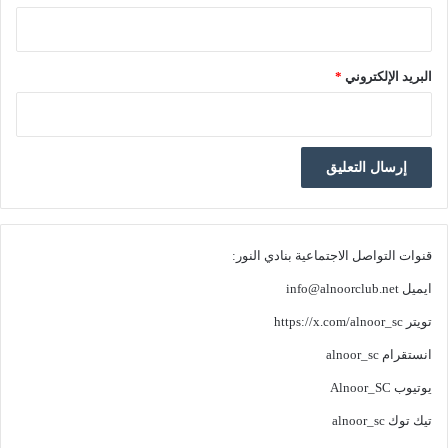
البريد الإلكتروني
*
قنوات التواصل الاجتماعية بنادي النور:
ايميل
info@alnoorclub.net
تويتر
https://x.com/alnoor_sc
انستقرام
alnoor_sc
يوتيوب
Alnoor_SC
تيك توك
alnoor_sc