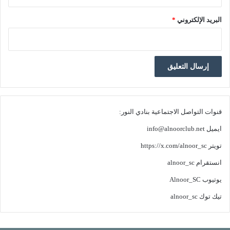
البريد الإلكتروني
*
قنوات التواصل الاجتماعية بنادي النور:
ايميل
info@alnoorclub.net
تويتر
https://x.com/alnoor_sc
انستقرام
alnoor_sc
يوتيوب
Alnoor_SC
تيك توك
alnoor_sc