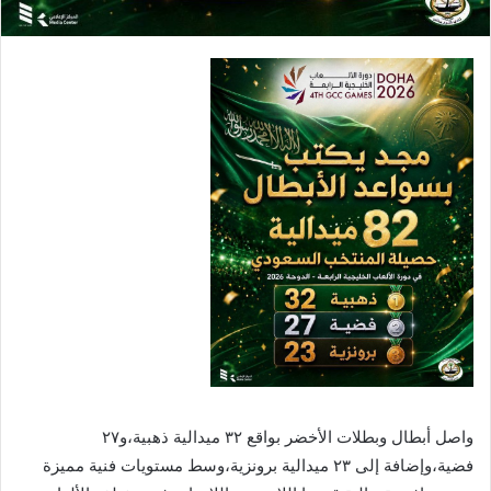
واصل أبطال وبطلات الأخضر بواقع ٣٢ ميدالية ذهبية،و٢٧
فضية،وإضافة إلى ٢٣ ميدالية برونزية،وسط مستويات فنية مميزة