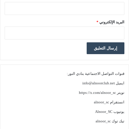
البريد الإلكتروني
*
قنوات التواصل الاجتماعية بنادي النور:
ايميل
info@alnoorclub.net
تويتر
https://x.com/alnoor_sc
انستقرام
alnoor_sc
يوتيوب
Alnoor_SC
تيك توك
alnoor_sc