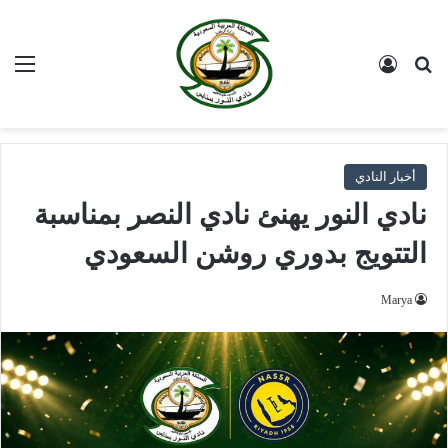
بحث عن
تسجيل الدخول
الق
أخبار النادي
نادي النور يهنئ نادي النصر بمناسبة
التتويج بدوري روشن السعودي
Marya