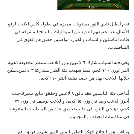
قدم أبطال نادي النور مستويات مميزة في بطولة كأس الاتحاد لرفع
الأثقال،بعد تحقيقهم العديد من الميداليات والنتائج المشرفة في
فئات الناشئين والشباب والكبار، مواصلين حضورهم القوي في
المنافسات.
وفي فئة الشباب،شارك ٦ لاعبين وبرز اللاعب منتظر بتحقيقة ذهبية
النتر لوزن ١١٠ كجم، فيما شهدت فئة الكبار مشاركة ٣ لاعبين،تمكن
خلالها اللاعب جهاد من حصد ذهبية النتر ١١٠ كجم.
أما في فئة الناشئين،فقد تألق ٨ لاعبين وحققوا نتائج مميزة،حيث
أحرز اللاعب رضا في وزن ٦٥ كجم، واللاعب يوسف في وزن ٧٩
كجم، ذهبيتي النتر، إلى جانب تحقيق عدد من الميداليات المتنوعة
في منافسات الخطف والمجموع.
وجاءت هذة النتائج لتؤكد التطور الفني الذي يشهده فريق رفع