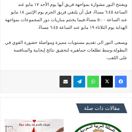
ويفتتح النور مشوارة بمواجهة فريق أبها يوم الأحد ١٧ مايو عند
الساعة ٦:٤٥ مساءً، قبل أن يلتقي فريق الحزم يوم الإثنين ١٨ مايو
عند الساعة ٥:٠٠ مساءً،فيما يختتم مباريات دور المجموعات بمواجهة
الهداية يوم الثلاثاء ١٩ مايو عند الساعة ٦:٤٥ مساءً.
ويسعى النور الى تقديم مستويات مميزة ومواصلة حضورة القوي في
البطولة،وسط تطلعات جماهيره لتحقيق نتائج إيجابية والمنافسة
على اللقب.
فيسبوك
X
واتساب
تيلقرام
مشاركة عبر البريد
مقالات ذات صلة