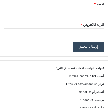
الاسم
*
البريد الإلكتروني
*
قنوات التواصل الاجتماعية بنادي النور:
ايميل
info@alnoorclub.net
تويتر
https://x.com/alnoor_sc
انستقرام
alnoor_sc
يوتيوب
Alnoor_SC
تيك توك
alnoor_sc