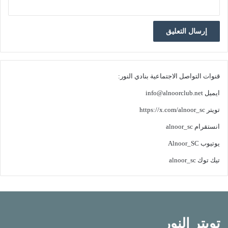
قنوات التواصل الاجتماعية بنادي النور:
ايميل
info@alnoorclub.net
تويتر
https://x.com/alnoor_sc
انستقرام
alnoor_sc
يوتيوب
Alnoor_SC
تيك توك
alnoor_sc
تويتر النور