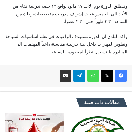
وتنطلق الدورة يوم الأحد ١٧ مايو، بواقع ١٢ حصه تدريبية تقام من
الأحد الى الخميس،تحت إشراف مدربات متخصصات،وذلك من
الساعه ٢:٣٠ ظهراً حتى ٣:٣٠ عصراً.
وأكد النادي أن الدورة تستهدف الراغبات في تعلم أساسيات السباحة
وتطوير المهارات داخل بيئة تدريبية مناسبة،داعياً المهتمات الى
المبادرة بالتسجيل نظراً لمحدودية المقاعد.
فيسبوك
X
واتساب
تيلقرام
مشاركة عبر البريد
مقالات ذات صلة