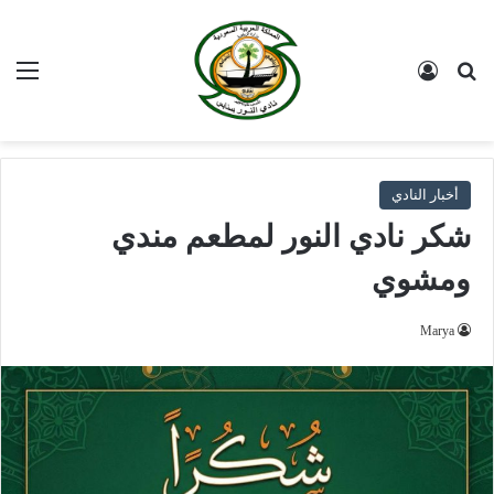
بحث عن
تسجيل الدخول
الق
أخبار النادي
شكر نادي النور لمطعم مندي
ومشوي
Marya