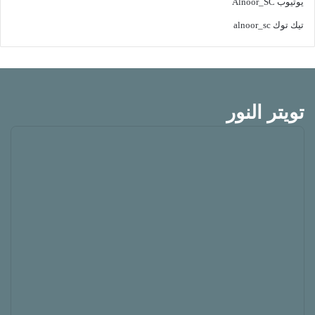
يوتيوب
Alnoor_SC
تيك توك
alnoor_sc
تويتر النور