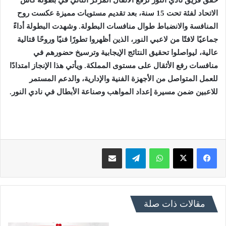
الاتحاد لفئة تحت 15 سنة، بعد تقديم مستويات مميزة عكست روح
المنافسة والانضباط طوال منافسات البطولة.
وشهدت البطولة أداءً
جماعيًا لافتًا من لاعبي النور، الذين أظهروا تطورًا فنيًا وروحًا قتالية
عالية، ليواصلوا تحقيق النتائج الإيجابية وترسيخ حضورهم في
منافسات رفع الأثقال على مستوى المملكة.
ويأتي هذا الإنجاز امتدادًا
للعمل المتواصل من الأجهزة الفنية والإدارية، والدعم المستمر
للاعبين ضمن مسيرة إعداد المواهب وصناعة الأبطال في نادي النور.
فيسبوك
X
واتساب
تيلقرام
مشاركة عبر البريد
مقالات ذات صلة