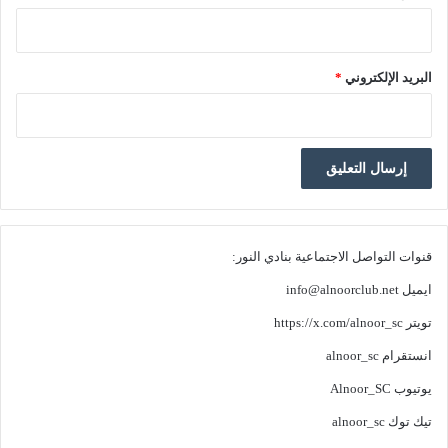
البريد الإلكتروني
*
قنوات التواصل الاجتماعية بنادي النور:
ايميل
info@alnoorclub.net
تويتر
https://x.com/alnoor_sc
انستقرام
alnoor_sc
يوتيوب
Alnoor_SC
تيك توك
alnoor_sc