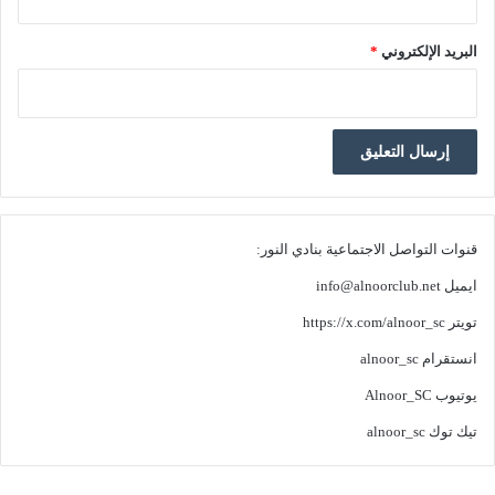
البريد الإلكتروني
*
قنوات التواصل الاجتماعية بنادي النور:
ايميل
info@alnoorclub.net
تويتر
https://x.com/alnoor_sc
انستقرام
alnoor_sc
يوتيوب
Alnoor_SC
تيك توك
alnoor_sc