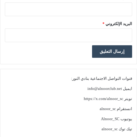
البريد الإلكتروني
*
قنوات التواصل الاجتماعية بنادي النور:
ايميل
info@alnoorclub.net
تويتر
https://x.com/alnoor_sc
انستقرام
alnoor_sc
يوتيوب
Alnoor_SC
تيك توك
alnoor_sc