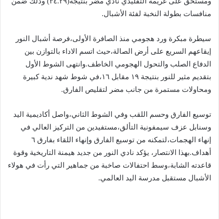
ومستحق على غريمة التقليدي نادي مضر بنتيجة(٣٤.٢٩) وذلك ضمن
منافسات بطولة النخبة لفئة الأشبال.
سيطرة مبكرة ورد هجومي منذ الصافرة الأولى،فرصة أشبال النور
إيقاعهم السريع على أرض الصالة،حيث اتسم الاداء بالتوازن بين
الدفاع الصلب والتحول الهجومي الخاطف.وانتهى الشوط الأول
بتقديم مثير للنور بنتيجة ١٩ مقابل ١٦،في شوط شهد ندية كبيرة
ومحاولات مستمرة من جانب مضر لتقليص الفارق.
توسيع الفارق وحسم اللقب وفي الشوط الثاني،واصل أكاديمية اليد
وسنابل عزف سيمفونية التألق،مستفيدين من التركيز العالي في
إنهاء الهجمات،لتمكنه من توسيع الفارق وإنهاء اللقاء بفارق ٦
أهداف.بهذا الانتصار، يؤكد نادي النور من جديد هيمنة التاريخية وقوة
قاعدته الشابة،وسط احتفالات صاخبة من جماهير التي رأت في هولاء
الأشبال مستقبل مدرسة اليد العالمي.