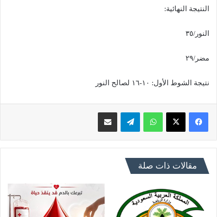
النتيجة النهائية:
النور/٣٥
مضر/٢٩
نتيجة الشوط الأول: ١٠-١٦ لصالح النور
فيسبوك
X
واتساب
تيلقرام
مشاركة عبر البريد
مقالات ذات صلة