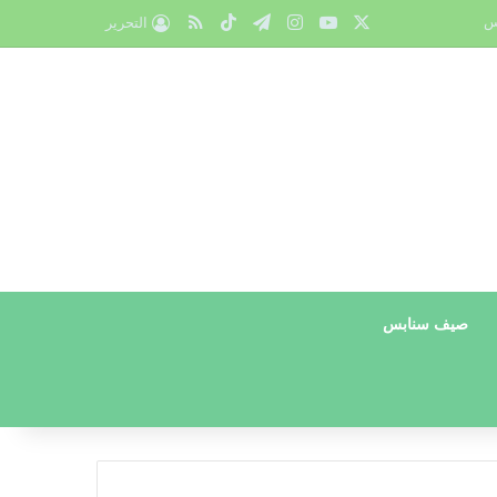
X
يوتيوب
انستقرام
تيلقرام
‫TikTok
ملخص الموقع RSS
س
التحرير
صيف سنابس