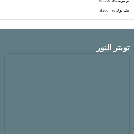
يوتيوب
Alnoor_SC
تيك توك
alnoor_sc
تويتر النور