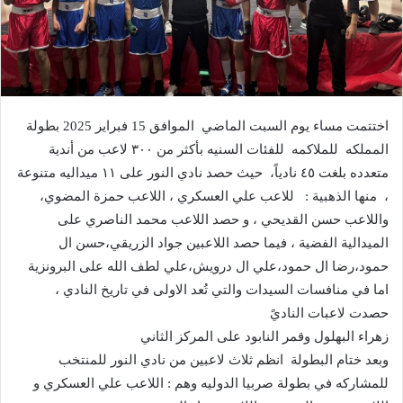
اختتمت مساء يوم السبت الماضي الموافق 15 فبراير 2025 بطولة
المملكه للملاكمه للفئات السنيه بأكثر من ٣٠٠ لاعب من أندية
متعدده بلغت ٤٥ نادياً، حيث حصد نادي النور على ١١ ميداليه متنوعة
، منها الذهبية : للاعب علي العسكري ، اللاعب حمزة المضوي،
واللاعب حسن القديحي ، و حصد اللاعب محمد الناصري على
الميدالية الفضية ، فيما حصد اللاعبين جواد الزريقي،حسن ال
حمود،رضا ال حمود،علي ال درويش،علي لطف الله على البرونزية
اما في منافسات السيدات والتي تُعد الاولى في تاريخ النادي ،
حصدت لاعبات الناديً
زهراء البهلول وقمر النابود على المركز الثاني
وبعد ختام البطولة انظم ثلاث لاعبين من نادي النور للمنتخب
للمشاركه في بطولة صربيا الدوليه وهم : اللاعب علي العسكري و