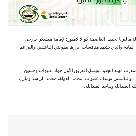
لة ماليزيا تحديداً العاصمة كوالا لامبور؛ لإقامة معسكر خارجي
1 يوليو؛تحضيراً للموسم القادم والذي يشهد منافسات أبرزها بطولتي الناشئين والبراعم
 حبيل والمدرب مهند الجنيد، ويمثل الفريق الأول جواد عليوات وحسين
، والناشئين يوسف عليوات، محمد الدولة، محمد الراشد ومازن
 العبدالله وماجد العبدالله.