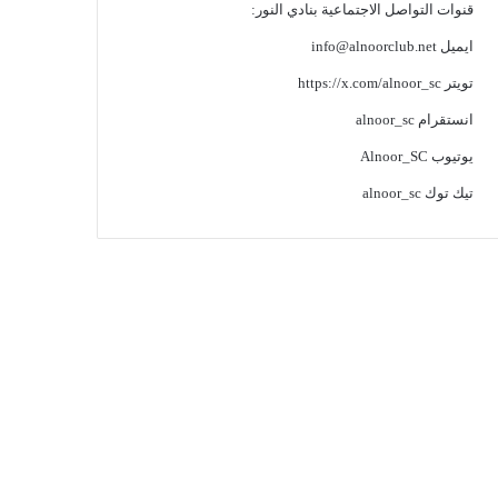
قنوات التواصل الاجتماعية بنادي النور:
ايميل
info@alnoorclub.net
تويتر
https://x.com/alnoor_sc
انستقرام
alnoor_sc
يوتيوب
Alnoor_SC
تيك توك
alnoor_sc