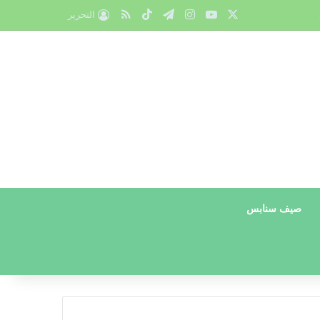
X
يوتيوب
انستقرام
تيلقرام
‫TikTok
ملخص الموقع RSS
التحرير
صيف سنابس