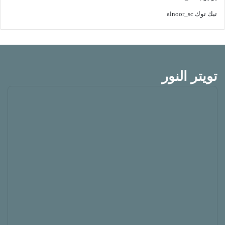
تيك توك
alnoor_sc
تويتر النور