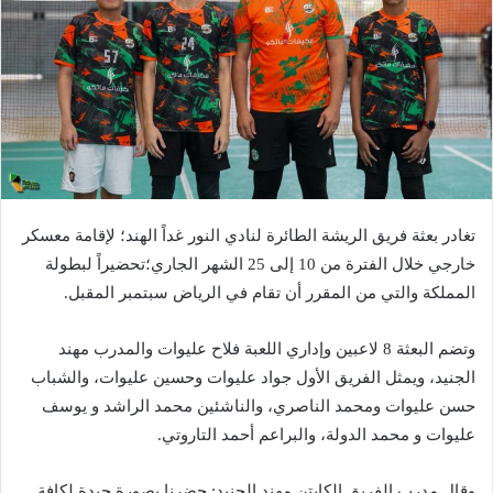
تغادر بعثة فريق الريشة الطائرة لنادي النور غداً الهند؛ لإقامة معسكر
خارجي خلال الفترة من 10 إلى 25 الشهر الجاري؛تحضيراً لبطولة
المملكة والتي من المقرر أن تقام في الرياض سبتمبر المقبل.
وتضم البعثة 8 لاعبين وإداري اللعبة فلاح عليوات والمدرب مهند
الجنيد، ويمثل الفريق الأول جواد عليوات وحسين عليوات، والشباب
حسن عليوات ومحمد الناصري، والناشئين محمد الراشد و يوسف
عليوات و محمد الدولة، والبراعم أحمد التاروتي.
وقال مدرب الفريق الكابتن مهند الجنيد: حضرنا بصورة جيدة لكافة