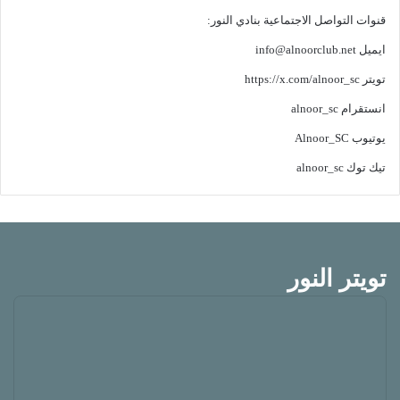
قنوات التواصل الاجتماعية بنادي النور:
ايميل
info@alnoorclub.net
تويتر
https://x.com/alnoor_sc
انستقرام
alnoor_sc
يوتيوب
Alnoor_SC
تيك توك
alnoor_sc
تويتر النور